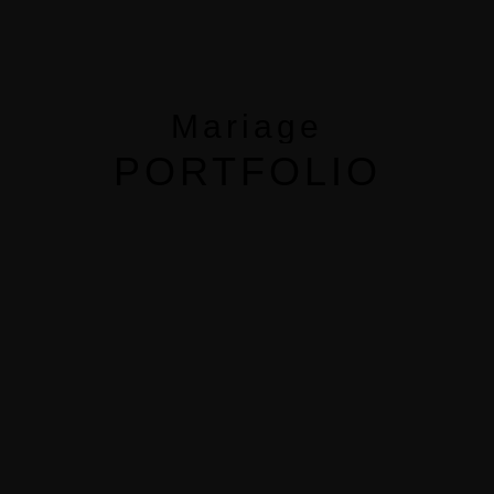
MENUS
HOME
Mariage
ABOUT ME
PORTFOLIO
CONTACT
COURSES
SHOP
PORTFOLIOS
JOHN & LIZA