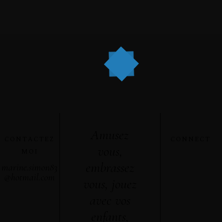
Amusez
CONTACTEZ
CONNECT
vous,
MOI
embrassez
marine.simon83
@hotmail.com
vous, jouez
avec vos
enfants,